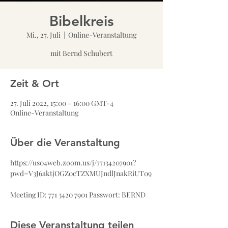
Bibelkreis
Mi., 27. Juli
  |  
Online-Veranstaltung
Zeit & Ort
27. Juli 2022, 15:00 – 16:00 GMT-4
Online-Veranstaltung
Über die Veranstaltung
https://us04web.zoom.us/j/77134207901?
pwd=V3J6aktjOGZ0cTZXMUJndlJnakRiUT09
Meeting ID: 771 3420 7901 Passwort: BERND
Diese Veranstaltung teilen