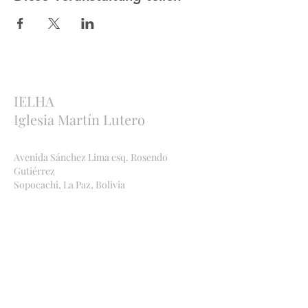
IELHA
Iglesia Martín Lutero
Avenida Sánchez Lima esq. Rosendo
Gutiérrez
Sopocachi, La Paz, Bolivia
http://ielha.com
ielha.lapaz@yahoo.com
Bankverbindungen
:
Bolivien
Banco Económico
,
2091 842449
, Ana Maria