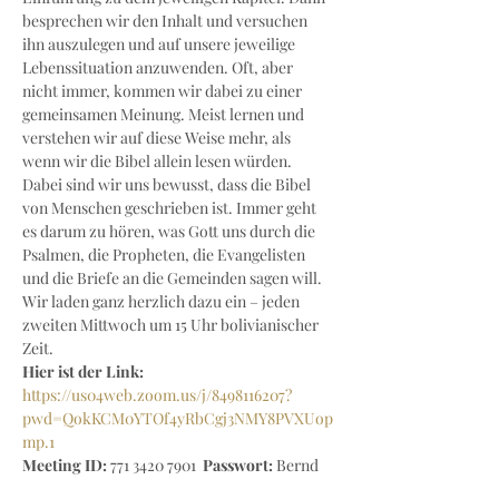
besprechen wir den Inhalt und versuchen 
ihn auszulegen und auf unsere jeweilige 
Lebenssituation anzuwenden. Oft, aber 
nicht immer, kommen wir dabei zu einer 
gemeinsamen Meinung. Meist lernen und 
verstehen wir auf diese Weise mehr, als 
wenn wir die Bibel allein lesen würden. 
Dabei sind wir uns bewusst, dass die Bibel 
von Menschen geschrieben ist. Immer geht 
es darum zu hören, was Gott uns durch die 
Psalmen, die Propheten, die Evangelisten 
und die Briefe an die Gemeinden sagen will.
Wir laden ganz herzlich dazu ein – jeden 
zweiten Mittwoch um 15 Uhr bolivianischer 
Zeit.
Hier ist der Link:
https://us04web.zoom.us/j/8498116207?
pwd=QokKCM0YTOf4yRbCgj3NMY8PVXUop
mp.1
Meeting ID:
 771 3420 7901  
Passwort: 
Bernd