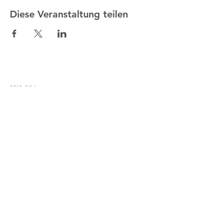
Diese Veranstaltung teilen
IELHA
Iglesia Martín Lutero
Avenida Sánchez Lima esq. Rosendo
Gutiérrez
Sopocachi, La Paz, Bolivia
http://ielha.com
ielha.lapaz@yahoo.com
Bankverbindungen
:
Bolivien