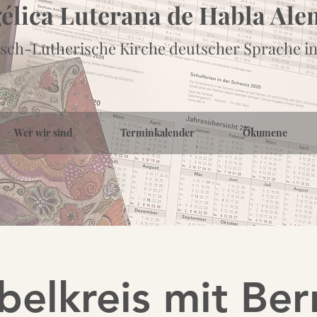
gélica Luterana de Habla Al
sch-Lutherische Kirche deutscher Sprache in
Wer wir sind
Terminkalender
Ökumene
belkreis mit Be