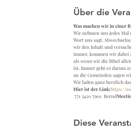
Über die Vera
Was machen wir in einer B
Wir nehmen uns jedes Mal e
Wort uns sagt. Abwechselnd
wir den Inhalt und versuch
immer, kommen wir dabei z
als wenn wir die Bibel all
ist. Immer geht es darum zu
an die Gemeinden sagen wil
Wir laden ganz herzlich da
Hier ist der Link:
https://
 771 3420 7901  
Bernd
Meetin
Diese Veranst