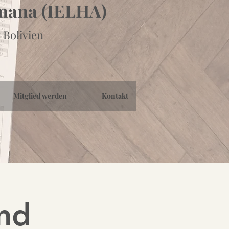
emana (IELHA)
 Bolivien
Mitglied werden
Kontakt
rnd