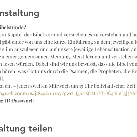
nstaltung
ibelstunde?
in Kapitel der Bibel vor und versuchen es zu verstehen und h
 gibt einer von uns eine kurze Einführung zu dem jeweiligen 
en ihn auszulegen und auf unsere jeweilige Lebenssituation an
u einer gemeinsamen Meinung. Meist lernen und verstehen wir
ein lesen würden. Dabei sind wir uns bewusst, dass die Bibel v
 hören, was Gott uns durch die Psalmen, die Propheten, die Ev
l.
zu ein – jeden zweiten Mittwoch um 15 Uhr bolivianischer Zeit.
us04web.zoom.us/j/8498116207?pwd=QokKCM0YTOf4yRbCgj3N
g ID:
Passwort: 
altung teilen