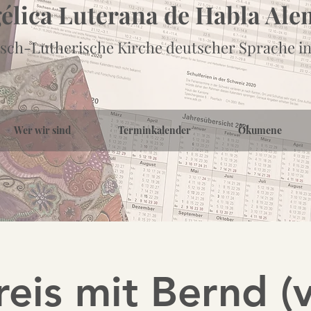
gélica Luterana de Habla Al
sch-Lutherische Kirche deutscher Sprache in
Wer wir sind
Terminkalender
Ökumene
eis mit Bernd (v