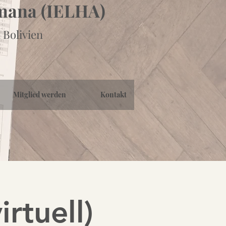
emana (IELHA)
 Bolivien
Mitglied werden
Kontakt
irtuell)