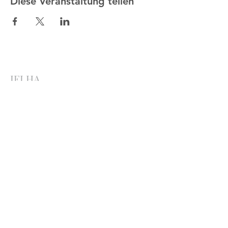
Diese Veranstaltung teilen
IELHA
Iglesia Martín Lutero
Avenida Sánchez Lima esq. Rosendo
Gutiérrez
Sopocachi, La Paz, Bolivia
http://ielha.com
ielha.lapaz@yahoo.com
Bankverbindungen
:
Bolivien
Banco Económico
,
2091 842449
, Ana Maria