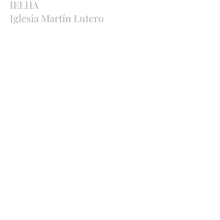
IELHA
Iglesia Martín Lutero
Avenida Sánchez Lima esq. Rosendo
Gutiérrez
Sopocachi, La Paz, Bolivia
http://ielha.com
ielha.lapaz@yahoo.com
Bankverbindungen
:
Bolivien
Banco Económico
,
2091 842449
, Ana Maria
Bauer, CI
1971969
SC
Deutschland
Ev.-Luth. Kirche Deutscher
IBAN: DE11
5206
0410 0006 6039
55 BIC: GENODEF1EK1
(Evangelische Bank e. G.)