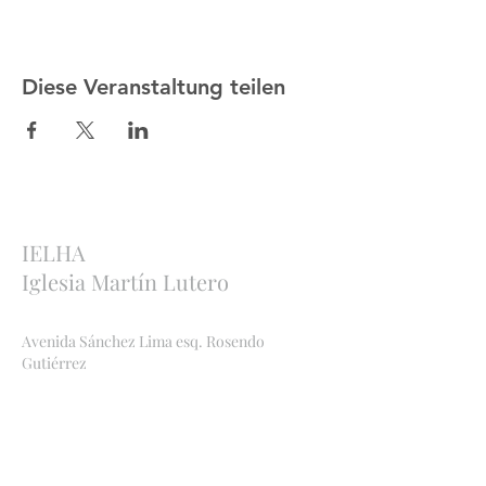
Diese Veranstaltung teilen
IELHA
Iglesia Martín Lutero
Avenida Sánchez Lima esq. Rosendo
Gutiérrez
Sopocachi, La Paz, Bolivia
http://ielha.com
ielha.lapaz@yahoo.com