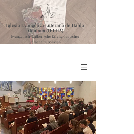
Iglesia Evangélica Luterana de Habla
Alemana (IELHA)
Evangelisch-Lutherische Kirche deutscher
Sprache in Bolivien