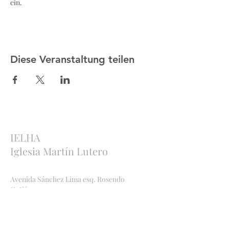
ein.
Diese Veranstaltung teilen
IELHA
Iglesia Martín Lutero
Avenida Sánchez Lima esq. Rosendo
Gutiérrez
Sopocachi, La Paz, Bolivia
http://ielha.com
ielha.lapaz@yahoo.com