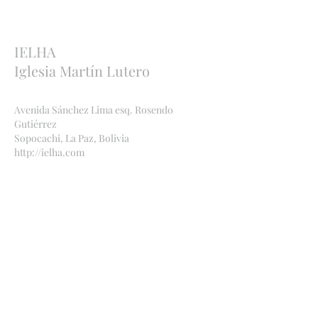
IELHA
Iglesia Martín Lutero
Avenida Sánchez Lima esq. Rosendo
Gutiérrez
Sopocachi, La Paz, Bolivia
http://ielha.com
ielha.lapaz@yahoo.com
Bankverbindungen
:
Bolivien
Banco Económico
,
2091 842449
, Ana Maria
Bauer, CI
1971969
SC
Deutschland
Ev.-Luth. Kirche Deutscher
IBAN: DE11
5206
0410 0006 6039
55 BIC: GENODEF1EK1