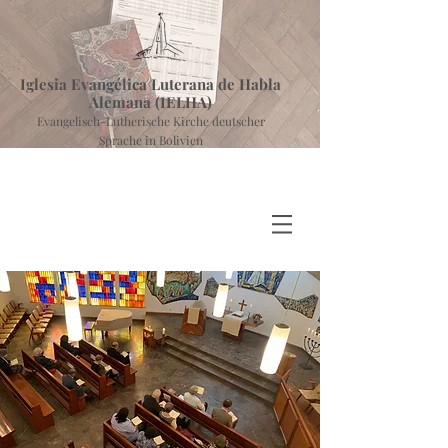
Iglesia Evangélica Luterana de Habla
Alemana (IELHA)
Evangelisch-Lutherische Kirche deutscher
Sprache in Bolivien