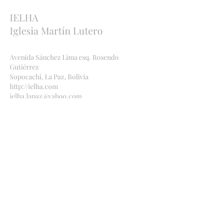
IELHA
Iglesia Martín Lutero
Avenida Sánchez Lima esq. Rosendo
Gutiérrez
Sopocachi, La Paz, Bolivia
http://ielha.com
ielha.lapaz@yahoo.com
Bankverbindungen
:
Bolivien
Banco Económico
,
2091 842449
, Ana Maria
Bauer, CI
1971969
SC
Deutschland
Ev.-Luth. Kirche Deutscher
IBAN: DE11
5206
0410 0006 6039
55 BIC: GENODEF1EK1
(Evangelische Bank e. G.)