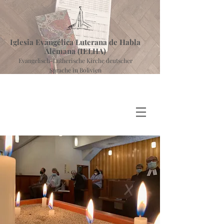
Iglesia Evangélica Luterana de Habla
Alemana (IELHA)
Evangelisch-Lutherische Kirche deutscher
Sprache in Bolivien