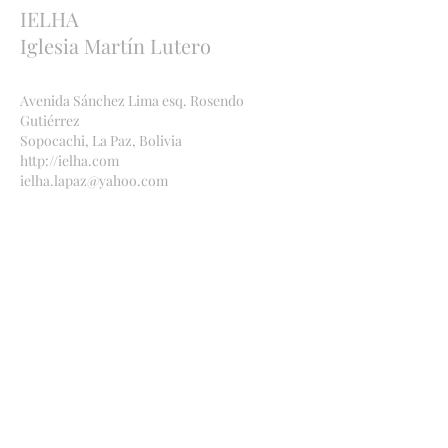
IELHA
Iglesia Martín Lutero
Avenida Sánchez Lima esq. Rosendo
Gutiérrez
Sopocachi, La Paz, Bolivia
http://ielha.com
ielha.lapaz@yahoo.com
Bankverbindungen
:
Bolivien
Banco Económico
,
2091 842449
, Ana Maria
Bauer, CI
1971969
SC
Deutschland
Ev.-Luth. Kirche Deutscher
IBAN: DE11
5206
0410 0006 6039
55 BIC: GENODEF1EK1
(Evangelische Bank e. G.)