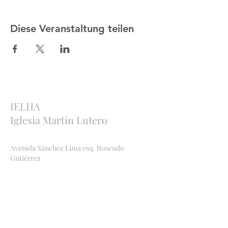
Diese Veranstaltung teilen
IELHA
Iglesia Martín Lutero
Avenida Sánchez Lima esq. Rosendo
Gutiérrez
Sopocachi, La Paz, Bolivia
http://ielha.com
ielha.lapaz@yahoo.com
Bankverbindungen
: