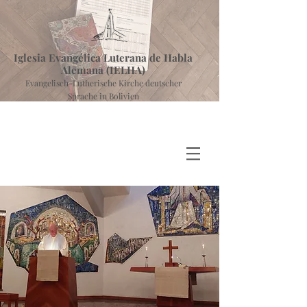
Iglesia Evangélica Luterana de Habla
Alemana (IELHA)
Evangelisch-Lutherische Kirche deutscher
Sprache in Bolivien