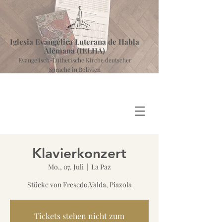
Iglesia Evangélica Luterana de Habla
Alemana (IELHA)
Evangelisch-Lutherische Kirche deutscher
Sprache in Bolivien
Klavierkonzert
Mo., 07. Juli
  |  
La Paz
Stücke von Fresedo,Valda, Piazola
Tickets stehen nicht zum