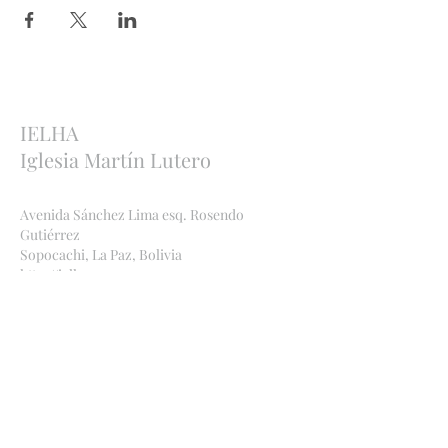
IELHA
Iglesia Martín Lutero
Avenida Sánchez Lima esq. Rosendo
Gutiérrez
Sopocachi, La Paz, Bolivia
http://ielha.com
ielha.lapaz@yahoo.com
Bankverbindungen
:
Bolivien
Banco Económico
,
2091 842449
, Ana Maria
Bauer, CI
1971969
SC