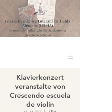
Iglesia Evangélica Luterana de Habla
Alemana (IELHA)
Evangelisch-Lutherische Kirche deutscher
Sprache in Bolivien
Klavierkonzert
veranstalte von
Crescendo escuela
de violín
Sa., 14. Sept.
  |  
La Paz