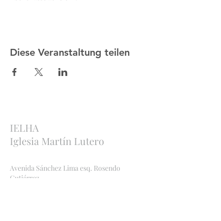
Diese Veranstaltung teilen
IELHA
Iglesia Martín Lutero
Avenida Sánchez Lima esq. Rosendo
Gutiérrez
Sopocachi, La Paz, Bolivia
http://ielha.com
ielha.lapaz@yahoo.com