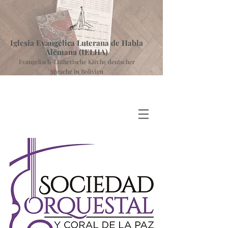
Iglesia Evangélica Luterana de Habla
Alemana (IELHA)
Evangelisch-Lutherische Kirche deutscher
Sprache in Bolivien