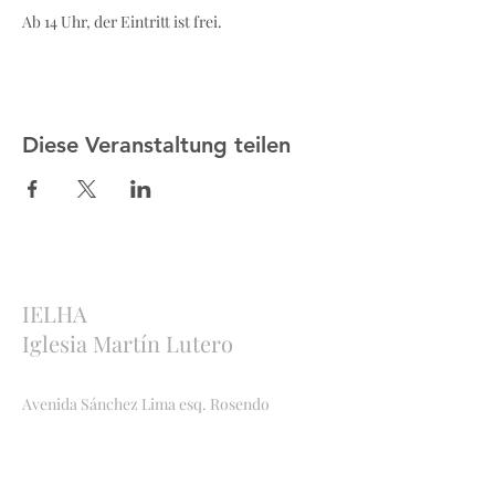
Ab 14 Uhr, der Eintritt ist frei.
Diese Veranstaltung teilen
IELHA
Iglesia Martín Lutero
Avenida Sánchez Lima esq. Rosendo
Gutiérrez
Sopocachi, La Paz, Bolivia
http://ielha.com
ielha.lapaz@yahoo.com