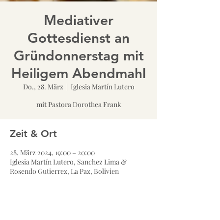
Mediativer
Gottesdienst an
Gründonnerstag mit
Heiligem Abendmahl
Do., 28. März
  |  
Iglesia Martín Lutero
mit Pastora Dorothea Frank
Zeit & Ort
28. März 2024, 19:00 – 20:00
Iglesia Martín Lutero, Sanchez Lima &
Rosendo Gutierrez, La Paz, Bolivien