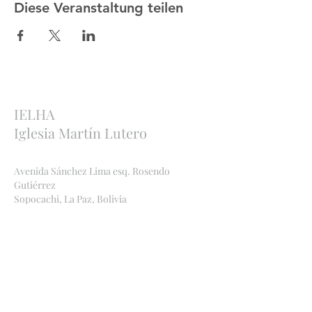
Diese Veranstaltung teilen
IELHA
Iglesia Martín Lutero
Avenida Sánchez Lima esq. Rosendo
Gutiérrez
Sopocachi, La Paz, Bolivia
http://ielha.com
ielha.lapaz@yahoo.com
Bankverbindungen
:
Bolivien