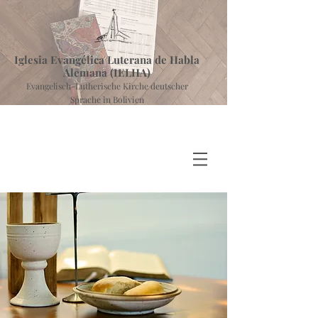
Iglesia Evangélica Luterana de Habla
Alemana (IELHA)
Evangelisch-Lutherische Kirche deutscher
Sprache in Bolivien