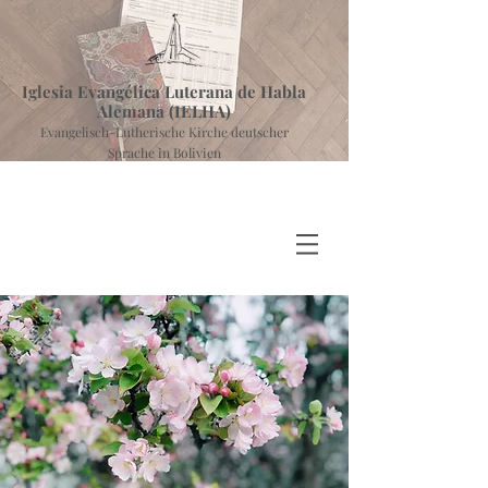
Iglesia Evangélica Luterana de Habla
Alemana (IELHA)
Evangelisch-Lutherische Kirche deutscher
Sprache in Bolivien