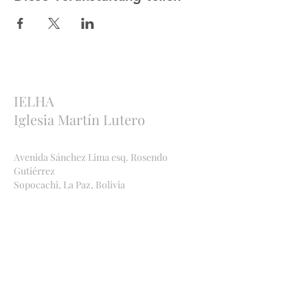
IELHA
Iglesia Martín Lutero
Avenida Sánchez Lima esq. Rosendo
Gutiérrez
Sopocachi, La Paz, Bolivia
http://ielha.com
ielha.lapaz@yahoo.com
Bankverbindungen
:
Bolivien
Banco Económico
,
2091 842449
, Ana Maria