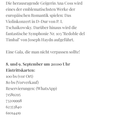
Die herausragende Geigerin Ana Coss wird 
eines der emblematischsten Werke der 
europäischen Romantik spielen: Das 
Violinkonzert in D-Dur von P. I. 
Tschaikowsky. Darüber hinaus wird die 
fantastische Symphonie Nr. 103 "Redoble del 
Timbal" von Joseph Haydn aufgeführt. 
Eine Gala, die man nicht verpassen sollte! 

8. und 9. September um 20:00 Uhr 
Eintrittskarten: 
100 bs (vor Ort)

80 bs (Vorverkauf)

Reservierungen: (WhatsApp)

71589295

73209998

62353840

61014419