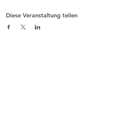
Diese Veranstaltung teilen
IELHA
Iglesia Martín Lutero
Avenida Sánchez Lima esq. Rosendo
Gutiérrez
Sopocachi, La Paz, Bolivia
http://ielha.com
ielha.lapaz@yahoo.com
Bankverbindungen
: