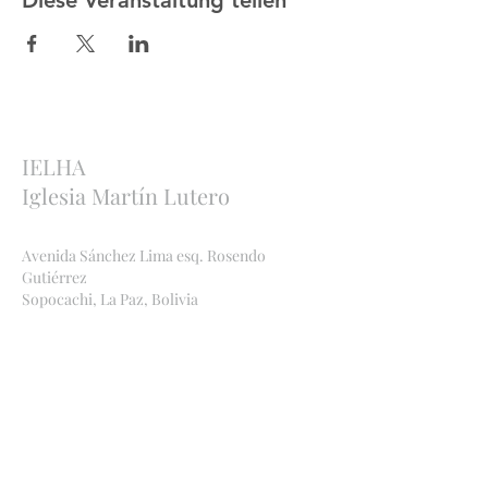
Diese Veranstaltung teilen
IELHA
Iglesia Martín Lutero
Avenida Sánchez Lima esq. Rosendo
Gutiérrez
Sopocachi, La Paz, Bolivia
http://ielha.com
ielha.lapaz@yahoo.com
Bankverbindungen
:
Bolivien
Banco Económico
,
2091 842449
, Ana Maria