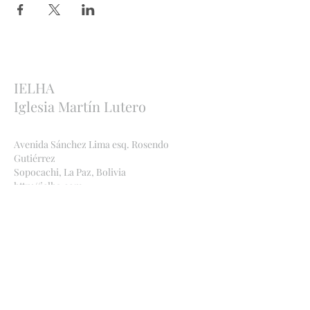
IELHA
Iglesia Martín Lutero
Avenida Sánchez Lima esq. Rosendo
Gutiérrez
Sopocachi, La Paz, Bolivia
http://ielha.com
ielha.lapaz@yahoo.com
Bankverbindungen
:
Bolivien
Banco Económico
,
2091 842449
, Ana Maria
Bauer, CI
1971969
SC