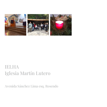
Previous
Next
IELHA
Iglesia Martín Lutero
Avenida Sánchez Lima esq. Rosendo
Gutiérrez
Sopocachi, La Paz, Bolivia
http://ielha.com
ielha.lapaz@yahoo.com