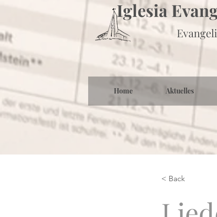
Iglesia Evan
Evangeli
Home
Aktuelles
< Back
Lied