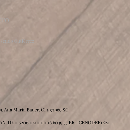
ero
osendo Gutiérrez
9, Ana Maria Bauer, CI 1971969 SC
AN: DE11 5206 0410 0006 6039 55 BIC: GENODEF1EK1