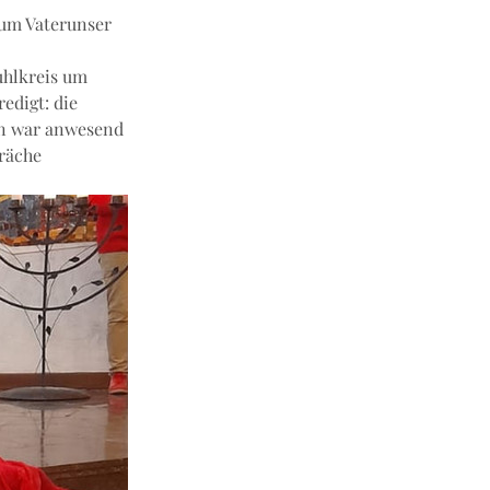
zum Vaterunser 
uhlkreis um 
digt: die 
en war anwesend 
räche 