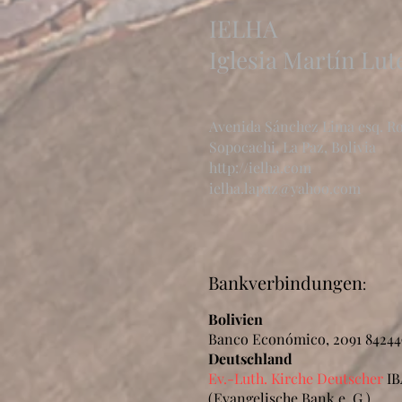
IELHA
Iglesia Martín Lut
Avenida Sánchez Lima esq. R
Sopocachi, La Paz, Bolivia
http://ielha.com
ielha.lapaz@yahoo.com
Bankverbindungen
:
Bolivien
Banco Económico
,
2091 84244
Deutschland
Ev.-Luth. Kirche Deutscher
IB
(Evangelische Bank e. G.)