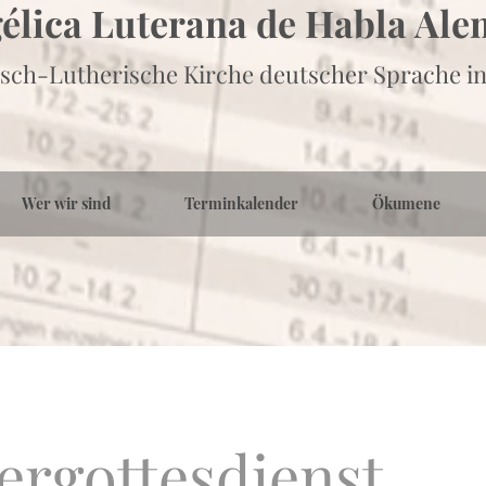
gélica Luterana de Habla Al
sch-Lutherische Kirche deutscher Sprache in
Wer wir sind
Terminkalender
Ökumene
ergottesdienst