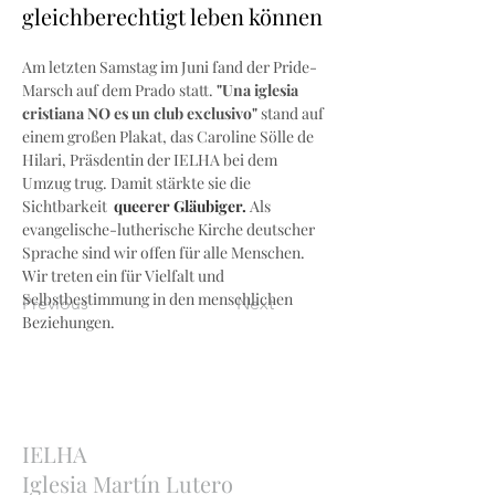
gleichberechtigt leben können
Am letzten Samstag im Juni fand der Pride-
Marsch auf dem Prado statt. 
"Una iglesia 
cristiana NO es un club exclusivo" 
stand auf 
einem großen Plakat, das Caroline Sölle de 
Hilari, Präsdentin der IELHA bei dem 
Umzug trug. Damit stärkte sie die 
Sichtbarkeit 
 queerer Gläubiger. 
Als 
evangelische-lutherische Kirche deutscher 
Sprache sind wir offen für alle Menschen. 
Wir treten ein für Vielfalt und 
Selbstbestimmung in den menschlichen 
Previous
Next
Beziehungen. 
IELHA
Iglesia Martín Lutero